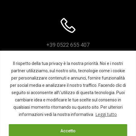
+39 0522 655 407
Il rispetto della tua privacy è la nostra priorità. Noi e i nostri
partner utilizziamo, sul nostro sito, tecnologie come i cookie
per personalizzare contenuti e annunci, fornire funzionalità
per social media e analizzare il nostro traffico. Facendo clic di
seguito si acconsente all\'utilizzo di questa tecnologia. Puoi
cambiare idea e modificare le tue scelte sul consenso in
qualsiasi momento ritornando su questo sito. Per ulteriori
© 2026 Teatro Comunale Franco
Leggi tutto
informazioni vedi la nostra informativa
Tagliavini - Novellara |
Accetto