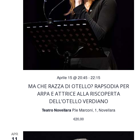
i
i
o
s
n
e
t
e
N
Aprile 15 @ 20:45
-
22:15
MA CHE RAZZA DI OTELLO? RAPSODIA PER
a
ARPA E ATTRICE ALLA RISCOPERTA
DELL’OTELLO VERDIANO
v
Teatro Novellara
P.le Marconi, 1, Novellara
€20,00
i
APR
11