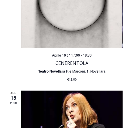
i
R
s
i
t
c
e
N
e
Aprile 19 @ 17:00
-
18:30
a
CENERENTOLA
r
Teatro Novellara
P.le Marconi, 1, Novellara
v
c
€12,00
i
APR
a
g
15
2026
a
e
z
v