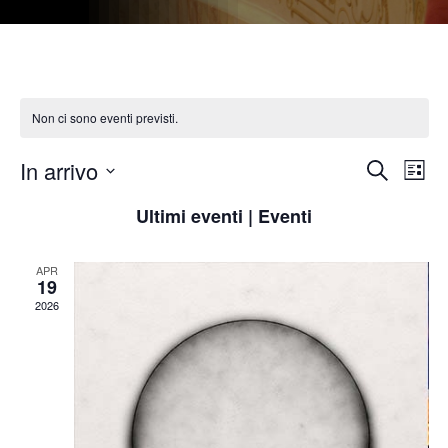
Non ci sono eventi previsti.
E
In arrivo
E
Cerca
Lista
Seleziona
v
Ultimi eventi | Eventi
v
la
e
data.
e
APR
19
n
2026
n
t
t
o
V
i