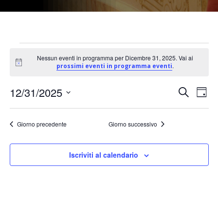
EVENTI
Nessun eventi in programma per Dicembre 31, 2025. Vai ai
FOR
Notice
.
prossimi eventi in programma eventi
DICEMBRE
E
12/31/2025
E
Cerca
Giorno
31,
Seleziona
v
v
la
2025
Giorno precedente
Giorno successivo
e
data.
e
n
Iscriviti al calendario
n
t
t
o
V