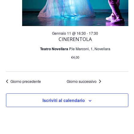
i
t
c
e
N
e
Gennaio 11 @ 16:30
-
17:30
CINERENTOLA
a
r
Teatro Novellara
P.le Marconi, 1, Novellara
v
€4,00
c
i
a
g
Giorno precedente
Giorno successivo
a
e
Iscriviti al calendario
z
v
i
i
o