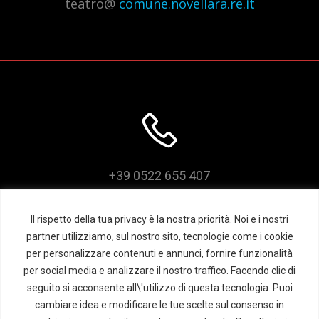
teatro@
comune.novellara.re.it
z
i
o
n
e
+39 0522 655 407
Il rispetto della tua privacy è la nostra priorità. Noi e i nostri
partner utilizziamo, sul nostro sito, tecnologie come i cookie
per personalizzare contenuti e annunci, fornire funzionalità
per social media e analizzare il nostro traffico. Facendo clic di
seguito si acconsente all\'utilizzo di questa tecnologia. Puoi
cambiare idea e modificare le tue scelte sul consenso in