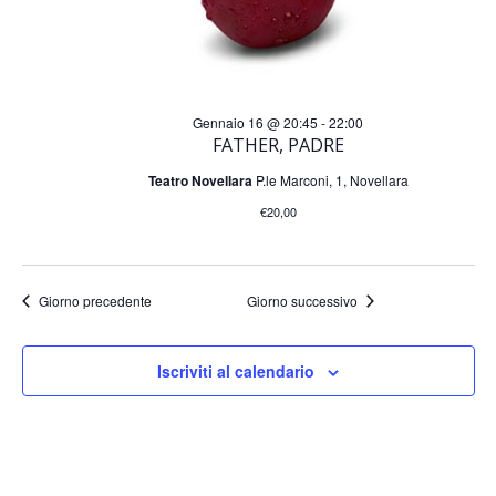
i
t
c
e
N
e
Gennaio 16 @ 20:45
-
22:00
FATHER, PADRE
a
r
Teatro Novellara
P.le Marconi, 1, Novellara
v
€20,00
c
i
a
g
Giorno precedente
Giorno successivo
a
e
Iscriviti al calendario
z
v
i
i
o