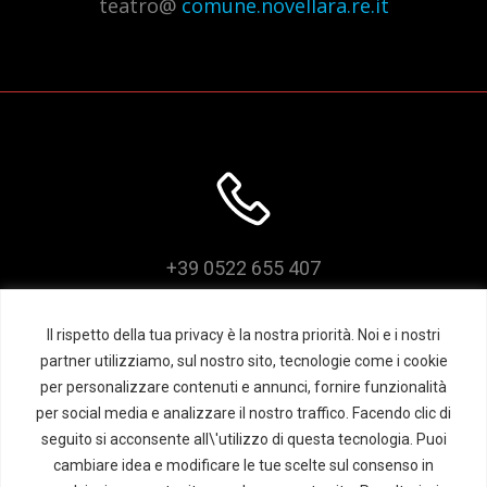
teatro@
comune.novellara.re.it
z
i
o
n
e
+39 0522 655 407
Il rispetto della tua privacy è la nostra priorità. Noi e i nostri
partner utilizziamo, sul nostro sito, tecnologie come i cookie
per personalizzare contenuti e annunci, fornire funzionalità
per social media e analizzare il nostro traffico. Facendo clic di
seguito si acconsente all\'utilizzo di questa tecnologia. Puoi
cambiare idea e modificare le tue scelte sul consenso in