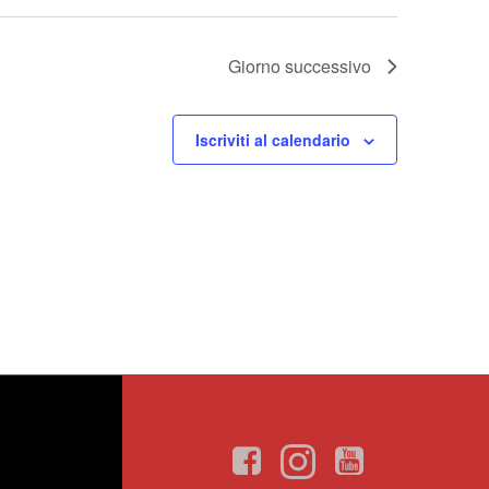
a
z
Giorno successivo
i
Iscriviti al calendario
o
n
e