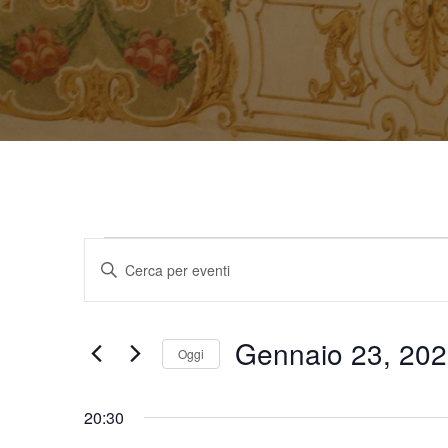
EVENT
E
Inserisci
Parola
v
Chiave.
Gennaio 23, 20
FOR
e
Oggi
Cerca
Seleziona
Eventi
n
20:30
la
per