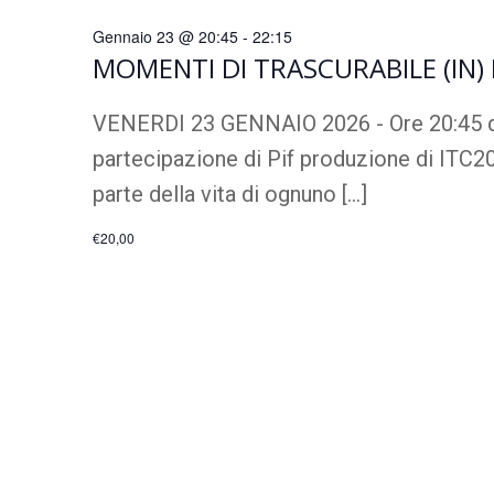
data.
t
Parola
GENNA
Gennaio 23 @ 20:45
-
22:15
Chiave.
i
MOMENTI DI TRASCURABILE (IN) 
R
VENERDI 23 GENNAIO 2026 - Ore 20:45 di
23,
partecipazione di Pif produzione di ITC2
i
parte della vita di ognuno […]
c
€20,00
2026
e
r
c
a